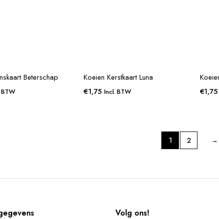
nskaart Beterschap
Koeien Kerstkaart Luna
Koeie
€
1,75
€
1,75
. BTW
Incl. BTW
1
2
→
gegevens
Volg ons!