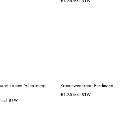
€
1,75
Incl. BTW
aart koeien ‘Alles kump
Koeienwenskaart Ferdinand
€
1,75
Incl. BTW
Incl. BTW