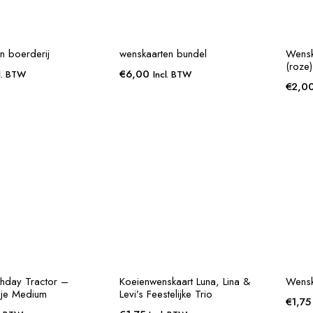
en boerderij
wenskaarten bundel
Wenska
(roze)
€
6,00
l. BTW
Incl. BTW
€
2,0
thday Tractor –
Koeienwenskaart Luna, Lina &
Wensk
je Medium
Levi’s Feestelijke Trio
€
1,75