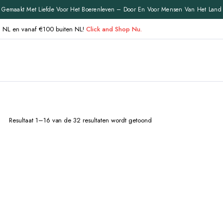
Gemaakt Met Liefde Voor Het Boerenleven – Door En Voor Mensen Van Het Land
en NL en vanaf €100 buiten NL!
Click and Shop Nu.
Resultaat 1–16 van de 32 resultaten wordt getoond