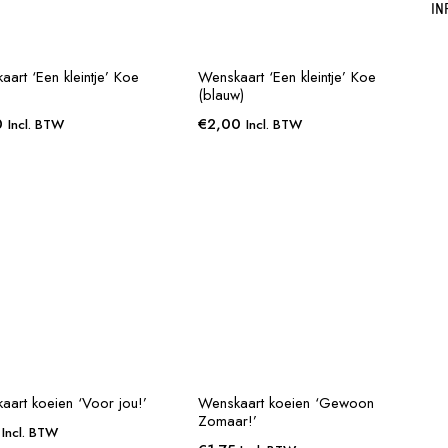
IN
art ‘Een kleintje’ Koe
Wenskaart ‘Een kleintje’ Koe
(blauw)
0
€
2,00
Incl. BTW
Incl. BTW
aart koeien ‘Voor jou!’
Wenskaart koeien ‘Gewoon
Zomaar!’
Incl. BTW