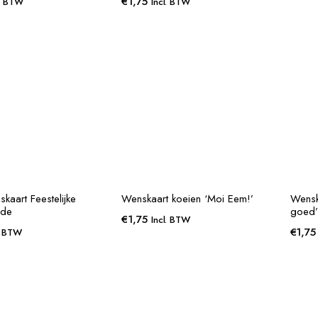
€
1,75
l. BTW
Incl. BTW
kaart Feestelijke
Wenskaart koeien ‘Moi Eem!’
Wensk
nde
goed’
€
1,75
Incl. BTW
€
1,75
. BTW