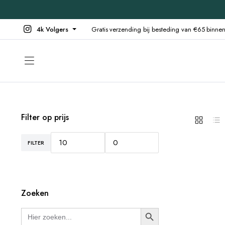
4k Volgers
Gratis verzending bij besteding van €65 binn
Filter op prijs
FILTER
Zoeken
Zoek
Zoekknop
naar: