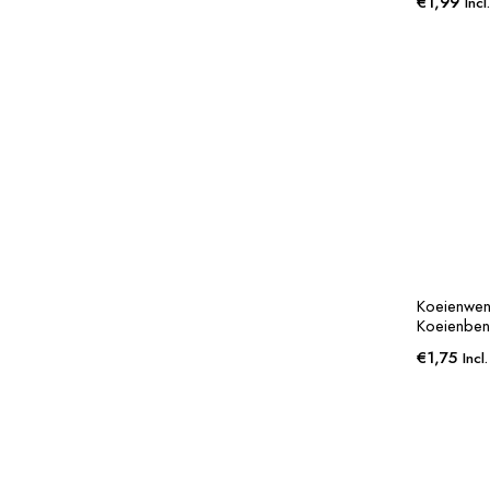
€
1,99
Inc
Koeienwens
Koeienbe
€
1,75
Incl