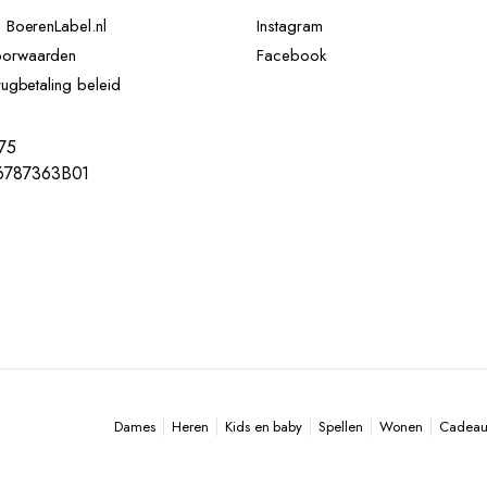
d BoerenLabel.nl
Instagram
oorwaarden
Facebook
rugbetaling beleid
75
787363B01
Heren
Kids en baby
Spellen
Wonen
Cadeau 
Dames