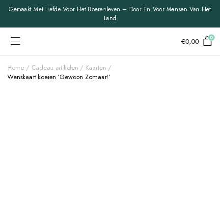
Gemaakt Met Liefde Voor Het Boerenleven – Door En Voor Mensen Van Het
Land
0
€
0,00
Home
Cadeau artikelen
Kaarten
Wenskaart koeien ‘Gewoon Zomaar!’