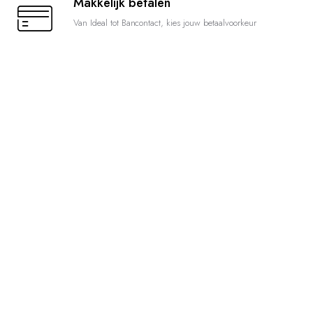
Makkelijk betalen
Van Ideal tot Bancontact, kies jouw betaalvoorkeur
Haal de boerderij
naar binnen
Mokken en glazen met een agrarisch tintje
Shop nu!