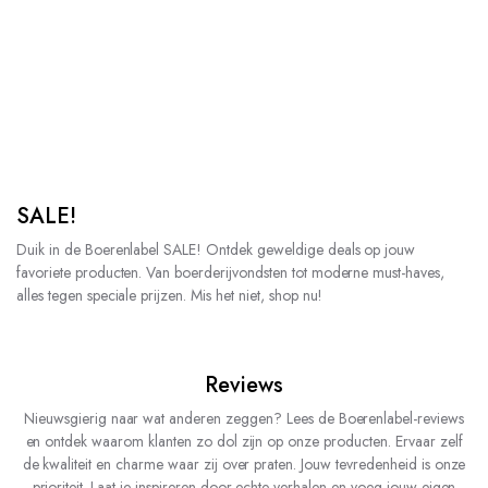
Shop nu!
SALE!
Duik in de Boerenlabel SALE! Ontdek geweldige deals op jouw
favoriete producten. Van boerderijvondsten tot moderne must-haves,
alles tegen speciale prijzen. Mis het niet, shop nu!
Reviews
Nieuwsgierig naar wat anderen zeggen? Lees de Boerenlabel-reviews
en ontdek waarom klanten zo dol zijn op onze producten. Ervaar zelf
de kwaliteit en charme waar zij over praten. Jouw tevredenheid is onze
prioriteit. Laat je inspireren door echte verhalen en voeg jouw eigen