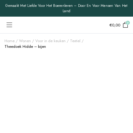
Gemaakt Met Liefde Voor Het Boerenleven – Door En Voor Mensen Van Het
Land
0
€
0,00
Home
Wonen
Voor in de keuken
Textiel
Theedoek Hidde – bijen