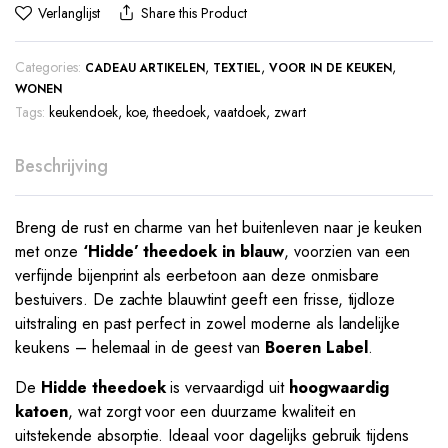
Verlanglijst
Share this Product
Categories:
,
,
,
CADEAU ARTIKELEN
TEXTIEL
VOOR IN DE KEUKEN
WONEN
Tags:
keukendoek
,
koe
,
theedoek
,
vaatdoek
,
zwart
Beschrijving
Breng de rust en charme van het buitenleven naar je keuken
met onze
‘Hidde’ theedoek in blauw
, voorzien van een
verfijnde bijenprint als eerbetoon aan deze onmisbare
bestuivers. De zachte blauwtint geeft een frisse, tijdloze
uitstraling en past perfect in zowel moderne als landelijke
keukens – helemaal in de geest van
Boeren Label
.
De
Hidde theedoek
is vervaardigd uit
hoogwaardig
katoen
, wat zorgt voor een duurzame kwaliteit en
uitstekende absorptie. Ideaal voor dagelijks gebruik tijdens