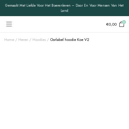
Gemaakt Met Liefde Voor Het Boerenleven – Door En Voor Mensen Van Het
Land
0
€
0,00
Home
Heren
Hoodies
Oorlabel hoodie Koe V2