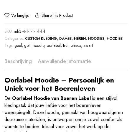
Verlanglijst
Share this Product
SKU:
mh3-4-1-1-1-1-1-1-1
Categories:
,
,
,
,
CUSTOM KLEDING
DAMES
HEREN
HOODIES
HOODIES
Tags:
geel
,
geit
,
hoodie
,
oorlabel
,
trui
,
unisex
,
zwart
Beschrijving
Aanvullende informatie
Oorlabel Hoodie – Persoonlijk en
Uniek voor het Boerenleven
De
Oorlabel Hoodie van Boeren Label
is een stijlvol
kledingstuk dat jouw liefde voor het boerenleven
weerspiegelt. Deze hoodie, gemaakt van hoogwaardige en
duurzame materialen, is ontworpen om je zowel comfort als
warmte te bieden. Ideaal voor zowel het werk op de