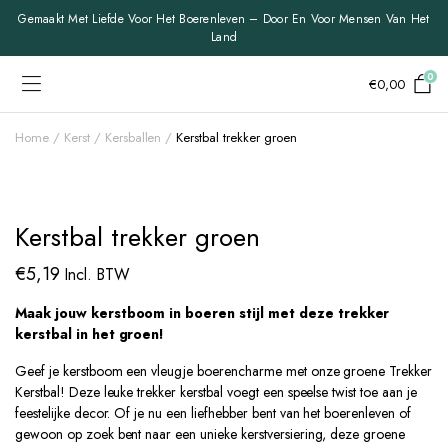
Gemaakt Met Liefde Voor Het Boerenleven – Door En Voor Mensen Van Het
Land
0
€
0,00
Home
Kerst
Kersballen
Kerstbal trekker groen
Kerstbal trekker groen
€
5,19
Incl. BTW
Maak jouw kerstboom in boeren stijl met deze trekker
kerstbal in het groen!
Geef je kerstboom een vleugje boerencharme met onze groene Trekker
Kerstbal! Deze leuke trekker kerstbal voegt een speelse twist toe aan je
feestelijke decor. Of je nu een liefhebber bent van het boerenleven of
gewoon op zoek bent naar een unieke kerstversiering, deze groene