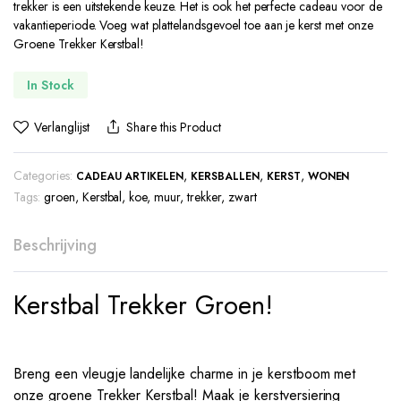
trekker is een uitstekende keuze. Het is ook het perfecte cadeau voor de
vakantieperiode. Voeg wat plattelandsgevoel toe aan je kerst met onze
Groene Trekker Kerstbal!
In Stock
Verlanglijst
Share this Product
Categories:
,
,
,
CADEAU ARTIKELEN
KERSBALLEN
KERST
WONEN
Tags:
groen
,
Kerstbal
,
koe
,
muur
,
trekker
,
zwart
Beschrijving
Kerstbal Trekker Groen!
Breng een vleugje landelijke charme in je kerstboom met
onze groene Trekker Kerstbal! Maak je kerstversiering