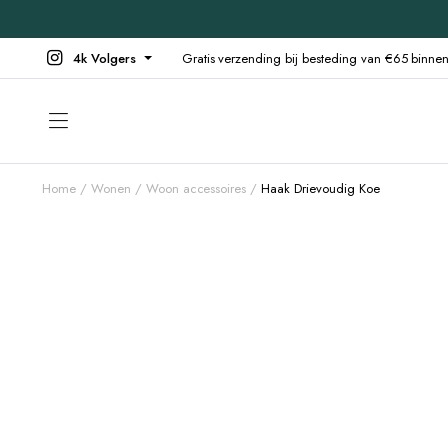
4k Volgers
Gratis verzending bij besteding van €65 binn
Home
Wonen
Woon accessoires
Haak Drievoudig Koe