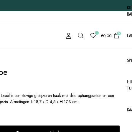
KI
BA
0
€
0,00
CA
SP
oe
HU
TU
Label is een stevige gietijzeren haak met drie ophangpunten en een
ezin. Afmetingen: L 18,7 x D 4,5 x H 17,3 cm.
KA