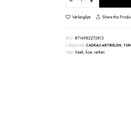
Verlanglijst
Share this Produ
SKU:
8714982272813
Categories:
,
CADEAU ARTIKELEN
TUI
Tags:
haak
,
koe
,
varken