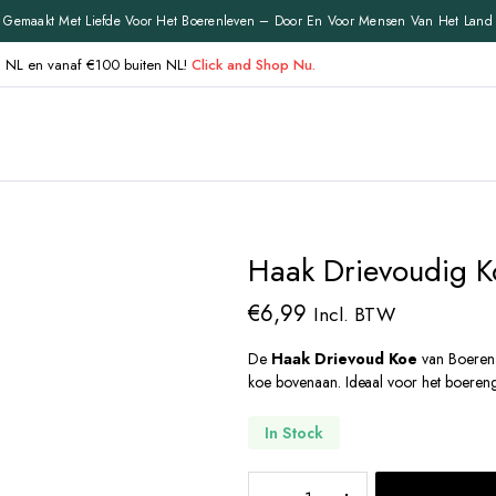
Gemaakt Met Liefde Voor Het Boerenleven – Door En Voor Mensen Van Het Land
en NL en vanaf €100 buiten NL!
Click and Shop Nu.
Haak Drievoudig K
€
6,99
Incl. BTW
De
Haak Drievoud Koe
van Boeren 
koe bovenaan. Ideaal voor het boereng
In Stock