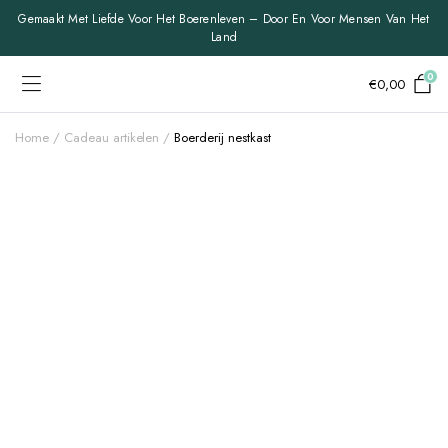
Gemaakt Met Liefde Voor Het Boerenleven – Door En Voor Mensen Van Het
Land
0
€
0,00
Home
Cadeau artikelen
Boerderij nestkast