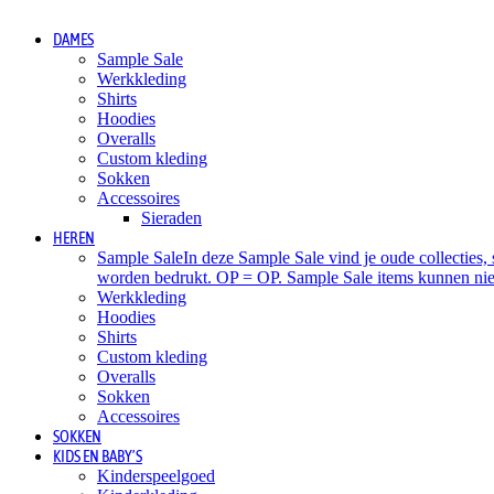
DAMES
Sample Sale
Werkkleding
Shirts
Hoodies
Overalls
Custom kleding
Sokken
Accessoires
Sieraden
HEREN
Sample Sale
In deze Sample Sale vind je oude collectie
worden bedrukt. OP = OP. Sample Sale items kunnen nie
Werkkleding
Hoodies
Shirts
Custom kleding
Overalls
Sokken
Accessoires
SOKKEN
KIDS EN BABY’S
Kinderspeelgoed