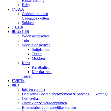
Kinderkleding
Baby
CADEAUS
Cadeau artikelen
Cadeaupakketten
Sokken
SPELLEN
HUIS & TUIN
Woon accessoires
Tuin
Voor in de keuken
Snijplanken
Textiel
Mokken
Kerst
Kerstballen
Kerstkaarten
Tassen
KAARTEN
INFO
Info en contact
Deel jouw Boerenlabel-moment & ontvang €5 korting!
Ons verhaal
Ontdek onze Verkooppunten
Boerenlabel voor zakelijke klanten