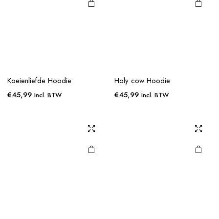
nop
Koeienliefde Hoodie
Holy cow Hoodie
€
45,99
€
45,99
Incl. BTW
Incl. BTW