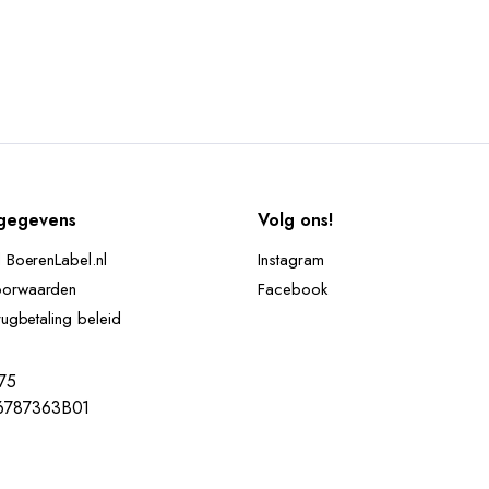
gegevens
Volg ons!
d BoerenLabel.nl
Instagram
oorwaarden
Facebook
rugbetaling beleid
75
787363B01