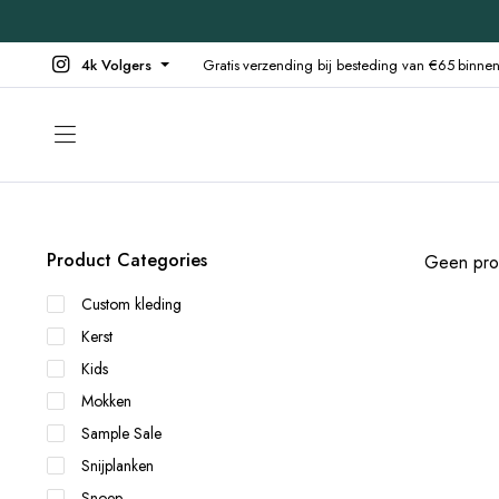
4k Volgers
Gratis verzending bij besteding van €65 binn
Product Categories
Geen prod
Custom kleding
Kerst
Kids
Mokken
Sample Sale
Snijplanken
Snoep