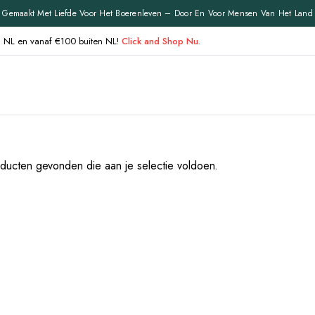
Gemaakt Met Liefde Voor Het Boerenleven – Door En Voor Mensen Van Het Land
en NL en vanaf €100 buiten NL!
Click and Shop Nu.
ucten gevonden die aan je selectie voldoen.